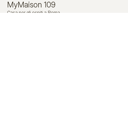
MyMaison 109
Casa per gli ospiti a Roma
109 Via Emanuele Filiberto - 00185 Rome - Italy
Tel.
+39 351 610 6880
Check-in 15:00 Check-out 11:00
Aperto 01.01 - 01.01
Seguici
Impressioni