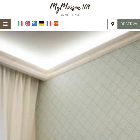
≡
RESERVA
HOME
UBICACIÓN
ALOJAMIENTO
INSTALACIONES
GALERÍA