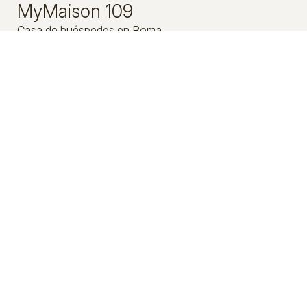
MyMaison 109
Casa de huéspedes en Roma
109 Via Emanuele Filiberto - 00185 Rome - Italy
Tel.
+39 351 610 6880
Check-in 15:00 Check-out 11:00
Abierto 01.01 - 01.01
Síguenos
Impresiones